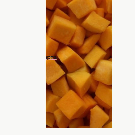
гарбуза, а також заморожуємо її на
вили у своїй морозилці заморожений
ати американський гарбузовий пиріг за
о мигдального торта
десерт американської кухні, основним
з у компанії пісочного тіста та
ими ласощами можна насолоджуватися не
лявся заморожений гарбуз, то радимо
VIDEO