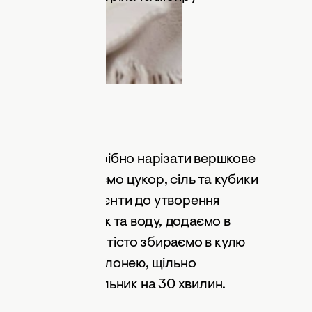
іста
 пирога, нам потрібно нарізати вершкове
 борошно, додаємо цукор, сіль та кубики
ішуємо всі інгредієнти до утворення
і змішуємо жовток та воду, додаємо в
жкою. Отримане тісто збираємо в кулю
, приплескуємо долонею, щільно
кладемо в холодильник на 30 хвилин.