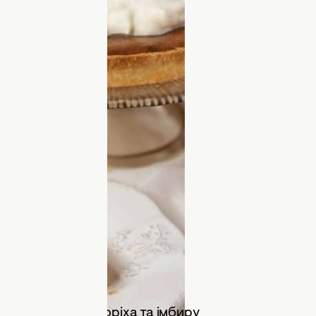
ла
ці, мускатного горіха та імбиру