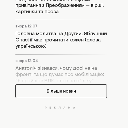
привітання з Преображенням — вірші,
картинки та проза
вчора 12:07
Головна молитва на Другий, Яблучний
Спас: її має прочитати кожен (слова
українською)
вчора 12:04
Анатоліч зізнався, чому досі не на
фронті та що думає про мобілізацію:
"Я пройшов ВЛК, стою на обліку"
Більше новин