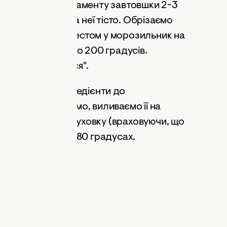
ємо на листі пергаменту завтовшки 2-3
ю та кладемо на неї тісто. Обрізаємо
авимо форму із тестом у морозильник на
ріваємо духовку до 200 градусів.
щоб він "схопився".
змішуємо всі інгредієнти до
ю чергу. Збиваємо, виливаємо її на
тавимо форму в духовку (враховуючи, що
г 50 хвилин при 180 градусах.