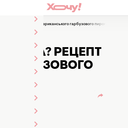
го гарбуза? Рецепт американського гарбузового пирога
ІЗ
АРБУЗА? РЕЦЕПТ
 ГАРБУЗОВОГО