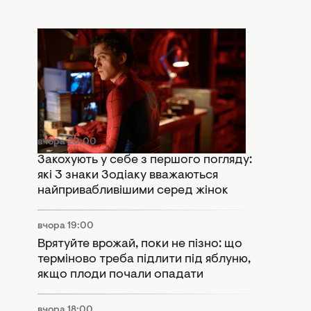
вчора 20:30
Що означає сцена після титрів
"Людина-павук: Абсолютно новий
день": Marvel залишили важливий
натяк
вчора 20:00
Закохують у себе з першого погляду:
які 3 знаки Зодіаку вважаються
найпривабливішими серед жінок
вчора 19:00
Врятуйте врожай, поки не пізно: що
терміново треба підлити під яблуню,
якщо плоди почали опадати
вчора 18:00