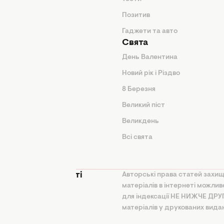
Позитив
Гаджети та авто
Свята
День Валентина
Новий рік і Різдво
дказки
8 Березня
и
Великий піст
іки
Великдень
Всі свята
ття
 конфіденційності
Авторські права статей захищ
матеріалів в інтернеті можли
на політика
для індексації НЕ НИЖЧЕ ДР
ання ШІ
матеріалів у друкованих вида
користання та