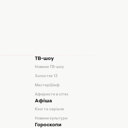
ТВ-шоу
Новини ТВ-шоу
Холостяк 13
МастерШеф
Аферисти в сітях
Афіша
Кіно та серіали
Новини культури
Гороскопи