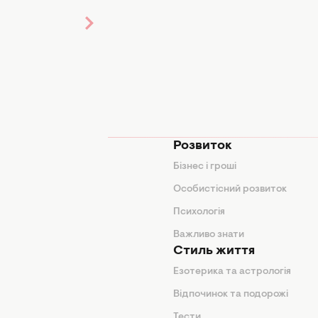
мода
Розвиток
и
Бізнес і гроші
поради
Особистісний розвиток
Психологія
ди
Важливо знати
Стиль життя
Езотерика та астрологія
нтер'єр
Відпочинок та подорожі
арини
Тести