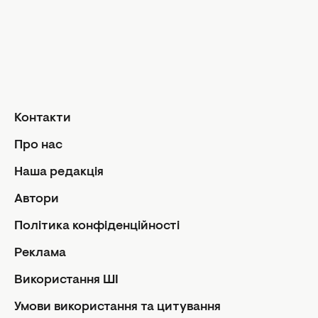
Догляд за волоссям
Сад і город
Макіяж
Лайфхаки
Кухня
Манікюр та педикюр
Рецепти
Дієти та харчування
Їжа
Здоров'я
Контакти
Кулінарні пі
Парфумерія
Стосунк
Про нас
Фітнес
Ми та чолов
Наша редакція
Секс
Автори
Сімейне жи
Політика конфіденційності
Діти
Автори
Політика
Реклама
Контакти
Редакцій
Використання ШІ
Про нас
Використ
Умови використання та цитування
Умови ви
Реклама