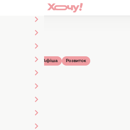
Зірки
ТВ-шоу
Афіша
Розвиток