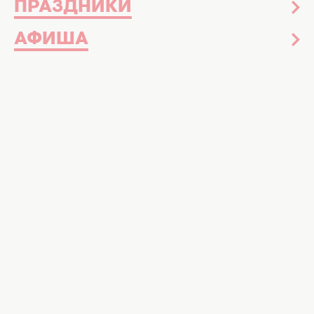
ПРАЗДНИКИ
АФИША
Украинская телеведущая
Леся Никитюк
уже
не раз доказала, что любой проект она
может вывести на первые строчки рейтингов
телеканалов. И совсем скоро в ее
творческой биографии появится еще одно
развлекательное шоу, съемками которого
плодотворно занялся Новый канал.
Как подметил Telegram-канал
"Культурная