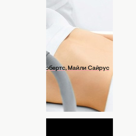
 эпиляция. Но решиться на эту
г процедура слишком болезненная или
вила полный гид по лазерной эпиляции,
ять, стоит ли тратить время (и деньги)
донна, Джулия Робертс, Майли Сайрус
 как она работает?
ДНЯ