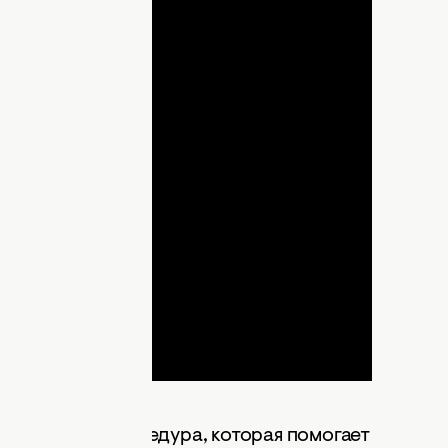
lay
ideo
зированная процедура, которая помогает