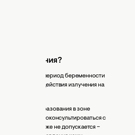
отивопоказания?
ся проводить в период беременности
возможного воздействия излучения на
око.
оли и кожные образования в зоне
цедурой стоит проконсультироваться с
и высыпания также не допускается –