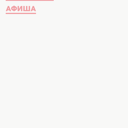
АФИША
Паста для шугаринга, восковые пол
станки – все они помогают избавитьс