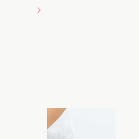
оски, крем для депиляции, бритвенные
я от волос на теле, но не дают такого