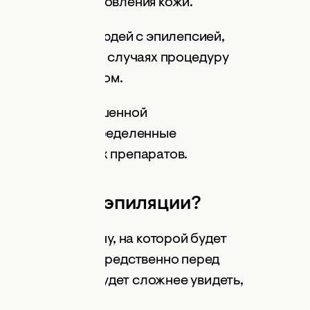
полного восстановления кожи.
ь опасной для людей с эпилепсией,
иабетом. В таких случаях процедуру
ультации с врачом.
ся людям с повышенной
огут вызвать определенные
м лекарственных препаратов.
е лазерной эпиляции?
жно побрить зону, на которой будет
у эпиляции непосредственно перед
ак специалисту будет сложнее увидеть,
лы.