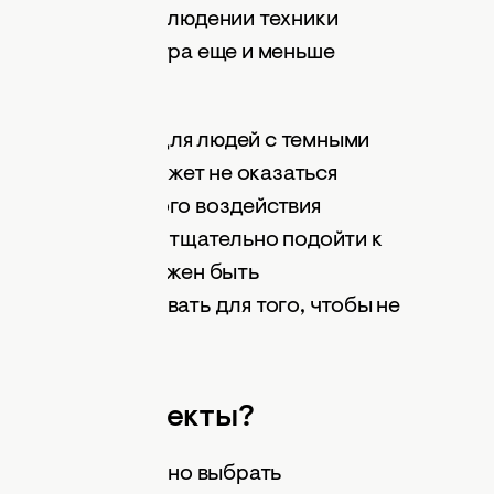
олосы. А при соблюдении техники
йках эта процедура еще и меньше
рной эпиляции для людей с темными
светловолосых может не оказаться
 для эффективного воздействия
сым людям стоит тщательно подойти к
пиляции – он должен быть
лазер использовать для того, чтобы не
жи.
обочные эффекты?
ую эпиляцию, важно выбрать