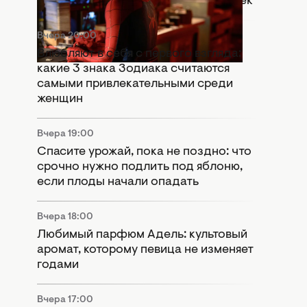
день": Marvel оставили важный намек
Вчера 20:00
Влюбляют в себя с первого взгляда:
какие 3 знака Зодиака считаются
самыми привлекательными среди
женщин
Вчера 19:00
Спасите урожай, пока не поздно: что
срочно нужно подлить под яблоню,
если плоды начали опадать
Вчера 18:00
Любимый парфюм Адель: культовый
аромат, которому певица не изменяет
годами
Вчера 17:00