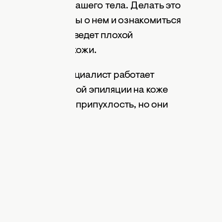
лением волос с вашего тела. Делать это
но изучить отзывы о нем и ознакомиться
и процедуру проведет плохой
рхностный ожог кожи.
асной, если специалист работает
и. После лазерной эпиляции на коже
покраснение или припухлость, но они
лько дней.