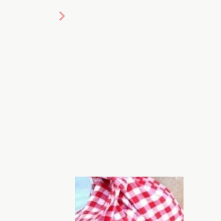
екоративными цветами, стразами и
й модной обуви июля 2023 года. Одна