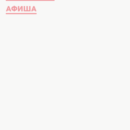
АФИША
Босоножки и сланцы, украшенные д
даже фруктами вошли в ТОП-3 само