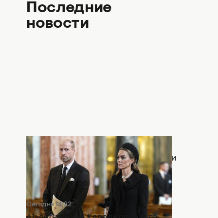
Последние
новости
28 минут назад
Раскол в монархии: Кейт Миддлтон и
принц Уильям попали в громкий
скандал
Сегодня 14:22
41-летняя Тина Кароль поразила