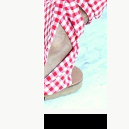
ие подъема, который подчеркнет ваш
рамент во время походки. Раньше мы
, а теперь расскажем, какую обувь
им, пышным бантом. Такой дизайн
кивая ее утонченность. Бант может быть
ттенки, или подходящие под ваш
шек, цветную абстракцию или выполнены
ДНЯ