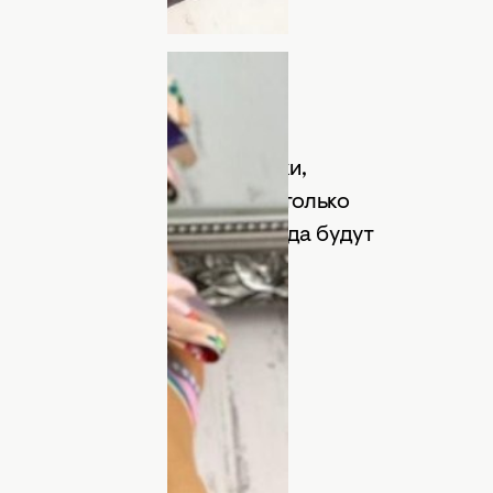
ножках сланцы или босоножки,
ракушками. Такая обувь настолько
 и к платью. Ваши ножки всегда будут