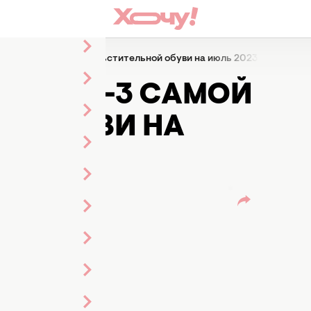
ки: ТОП-3 самой обольстительной обуви на июль 2023 (ФОТО)
И: ТОП-3 САМОЙ
Й ОБУВИ НА