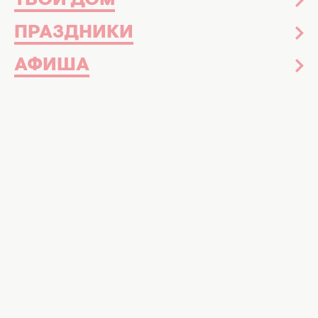
ТВОЙ ДОМ
ПРАЗДНИКИ
АФИША
Когда еда готовится в духовке, жир и другие
продукты могут оставаться на стенках и
потом создавать неприятный запах. Чтобы
избавиться от этой проблемы, достаточно
воспользоваться одним простым и очень
необычным лайфхаком.
УЗНАЙТЕ БОЛЬШЕ:
Используйте метод "5 вещей", если не
можете справиться с объемами уборки
Как убрать неприятный запах из