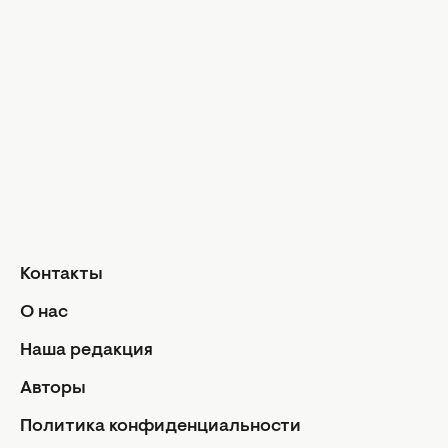
Гороскоп на год
Знаки Зодиака
Ежедневный гороскоп
Авторы
Контакты
О нас
Реклама
Политика конфиденциальности
Редакционная политика
Контакты
Использование ИИ
О нас
Условия использования и цитирования
Наша редакция
Авторские права статей защищены в соответствии с
Авторы
ЗУ об авторском праве. Использование материалов в
интернете возможно только с указанием гиперссылки
Политика конфиденциальности
на портал, открытым для индексации НЕ НИЖЕ