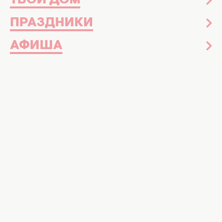
ТВОЙ ДОМ
ПРАЗДНИКИ
АФИША
Весной и осенью люди встречают день
равноденствия. Это период, когда
день и
ночь
имеют одинаковый промежуток
времени. И именно в этот день нужно
загадывать желания, ведь энергетика
равноденствия чрезвычайно мощная. Как
это сделать, чтобы задуманное
осуществилось, расскажем на Hochu.ua!
Издавна люди знали, что каждый год имеет
дни и часы, в которые нужно загадывать
желания, потому что именно в этот период