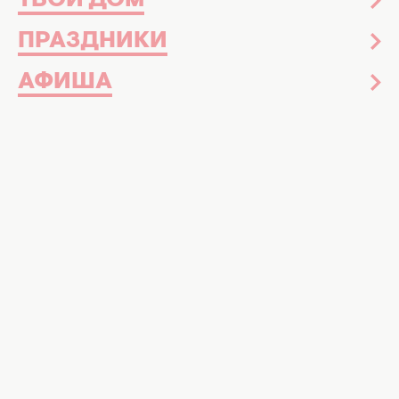
ТВОЙ ДОМ
ПРАЗДНИКИ
АФИША
В понедельник, 24 июля, пользователи
Twitter не нашли на своем месте синей
птички - логотипа, по которому эта соцсеть
узнавалась среди всех остальных. Вместо
нее на месте лого теперь виднеется черная
буква Х. Рассказываем, что произошло.
По данным
Politico
, накануне владелец
соцсети Twitter Илон Маск официально
переименовал ее на Х (икс - ред.).
Официальным логотипом компании стала
именно эта буква в черном варианте. Ранее