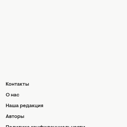
МастерШеф
Аферисты в сетях
Афиша
Кино и сериалы
Новости культуры
Гороскопы
Гороскоп на сегодня
Гороскоп на неделю
Общий гороскоп на месяц
Гороскоп на год
Контакты
Знаки Зодиака
О нас
Ежедневный гороскоп
Авторы
Наша редакция
Контакты
Авторы
О нас