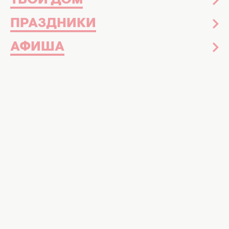
ТВОЙ ДОМ
ПРАЗДНИКИ
АФИША
Почему-то принято считать, что если
ребенок остается с папой дома, то с ним
будут происходить какие-то ужасные
вещи. В обществе все еще существует
стереотип о том, что воспитание и уход
за детьми должны полностью лежать на
женщинах, а мужчин к детям допускать
нельзя.
Видимо, поэтому фотограф и отец двоих
детей
Кенни Дойс
решил создавать
смешные снимки с детьми и не без
известного фотошопа слегка