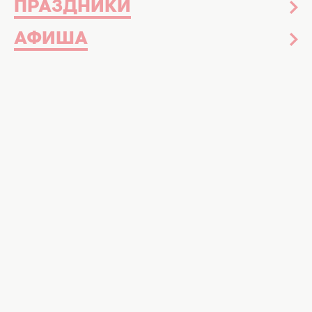
ПРАЗДНИКИ
АФИША
Российская актриса Агата Муцениеце
откровенно рассказала о жизни после
расставания с экс-супругом
Павлом
Прилучным
. Подробности уже в нашем
материале.
Напомним, в июне 2020 года звездная пара
актеров официально расторгла брак
.
По словам Агаты, в последнее время их
отношения с мужем были напряженными,
часто случались серьезные ссоры, которые