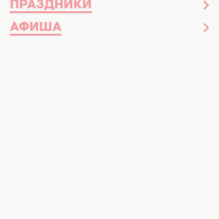
ПРАЗДНИКИ
АФИША
Октябрь был богат на самые разные
новости, начиная тем, что кресло премьер-
министра Великобритании
занял Риши
Сунак
, и заканчивая
премьерой
украиноязычной песни
от Веры Брежневой.
Однако больше всего пользователей Сети
заинтересовали скандалы, которых за этот
месяц было не так то и мало.
О самых громких скандалах украинского