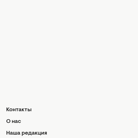
Новости ТВ-шоу
Холостяк 13
МастерШеф
Аферисты в сетях
Афиша
Кино и сериалы
Новости культуры
Гороскопы
Гороскоп на сегодня
Гороскоп на неделю
Общий гороскоп на месяц
Гороскоп на год
Контакты
Знаки Зодиака
О нас
Ежедневный гороскоп
Авторы
Наша редакция