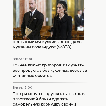
Вчера 15:55
Раскол в монархии: Кейт Миддлтон и
принц Уильям попали в громкий
скандал
Вчера 14:22
41-летняя Тина Кароль поразила
стальными мускулами: здесь даже
мужчины позавидуют (ФОТО)
Вчера 14:00
Точнее любых приборов: как узнать
вес продуктов без кухонных весов за
считанные секунды
Вчера 13:00
Потери корма сведутся к нулю: как из
пластиковой бочки сделать
самодельную кормушку своими