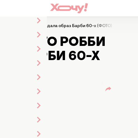
я: Марго Робби воссоздала образ Барби 60-х (ФОТО)
: МАРГО РОББИ
З БАРБИ 60-Х
ья
нты