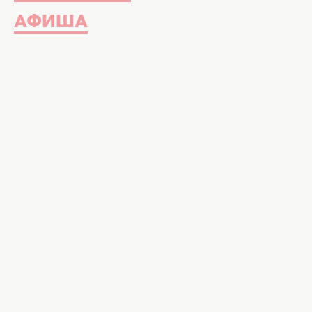
АФИША
На протяжении всего пресс-тура
воспроизвести лучшие наряды ку