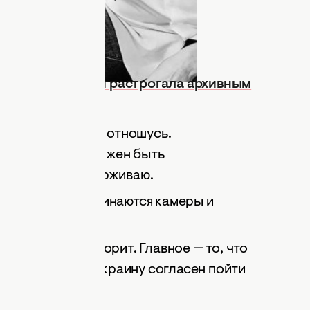
талья Могилевская растрогала архивным
ии, я так к этому отношусь.
рессивен, он должен быть
огда я его поддерживаю.
тся там, где начинаются камеры и
зыке человек говорит. Главное — то, что
ский язык, но за Украину согласен пойти
 нужны в стране.