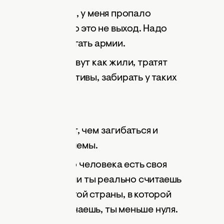
о начался Майдан, у меня пропало
отом я понял, что это не выход. Надо
ть деньги и помогать армии.
 война — они живут как жили, тратят
дить на корпоративы, забирать у таких
цам.
счастье!
ничего не знает, чем загибаться и
вокруг сами проблемы.
ривать. У каждого человека есть своя
частье сам. И если ты реально считаешь
то гражданином той страны, в которой
не делаешь, то, знаешь, ты меньше нуля.