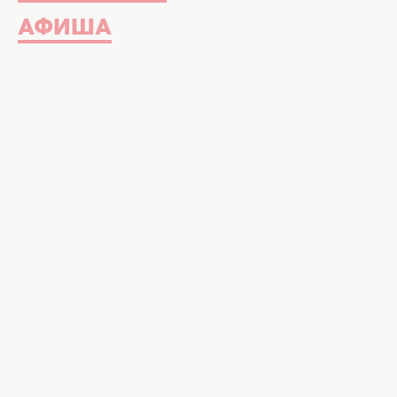
АФИША
Прошло 8 лет после трагической г
певца Кузьмы Скрябина (Андрея Куз