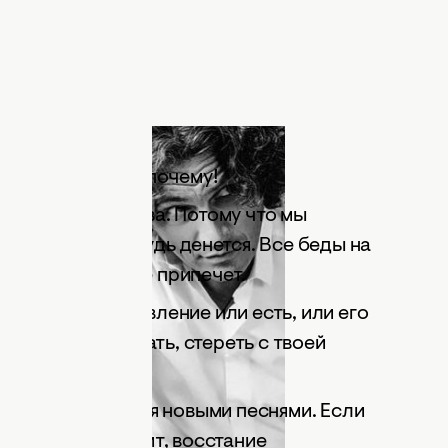
ты не понимаешь почему!
оего достоинства. Потому что мы
о собой где-нибудь денется. Все беды на
и молчим, пока не припечет.
лений. Сопротивление или есть, или его
тебя хотят слизать, стереть с твоей
олжна пополняться новыми песнями. Если
кие песни, значит, восстание