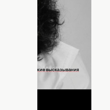
б Украине, жизни, достоинстве и любви.
ты
о Скрябине, а теперь напомним его
— это образец, талант и патриот
имели особое содержание, вдохновляли
 Кузьма должен отметить свое 55-летие.
есни и пророческие высказывания
ДНЯ