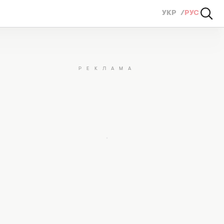
УКР
РУС
а