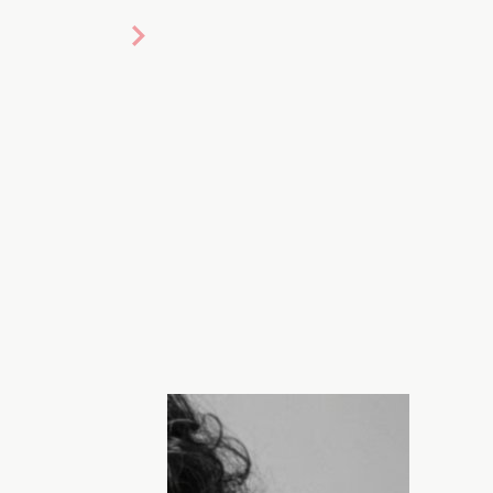
ибели музыканта-легенды, украинского
ьменко). Однако его песни живут до сих