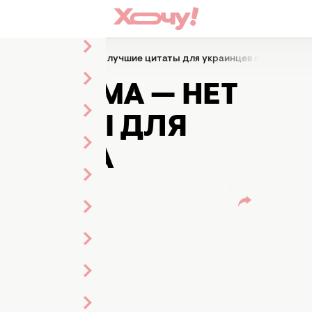
онализма — нет нации": лучшие цитаты для украинцев от Скрябин
НАЛИЗМА — НЕТ
ЦИТАТЫ ДЛЯ
РЯБИНА
иленко
ленты