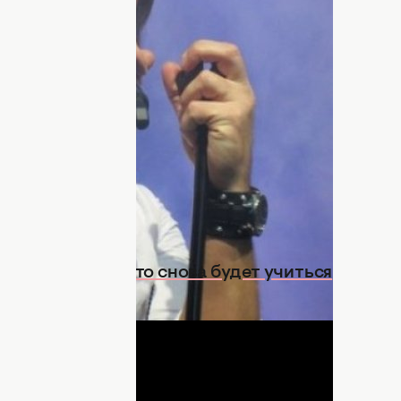
енитый певец Олег Винник, ранее
 успеха
, побывал в программе
на". В новом интервью артист
т родителей на свои концерты.
да держит свою
личную жизнь
под
азал трогательную историю о том,
 его выступления.
ии и заявила, что снова будет учиться
ДНЯ