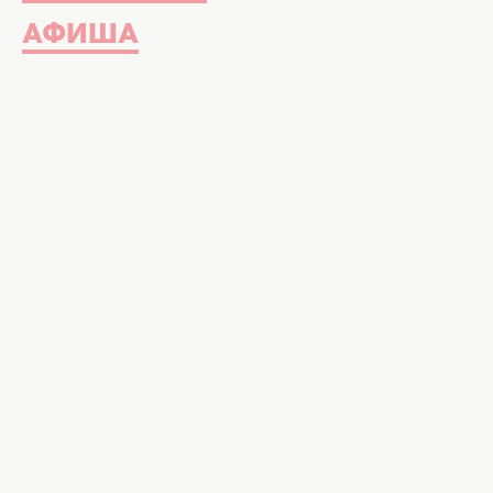
АФИША
Снова публикуем самые свежие н
популярных украинских исполнит