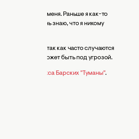
ходимостью для меня. Раньше я как-то
 сегодняшний день знаю, что я никому
ыть осторожным, так как часто случаются
гда его жизнь может быть под угрозой.
мьеру песни Макса Барских "Туманы"
.