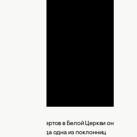
lay
ideo
е одного из концертов в Белой Церкви он
выступления. Тогда одна из поклонниц