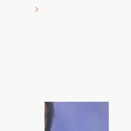
овости об одном из самых
елей, концерты которого всегда