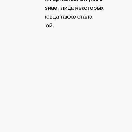
цертами и даже узнает лица некоторых
я популярность певца также стала
бзавестись охраной.