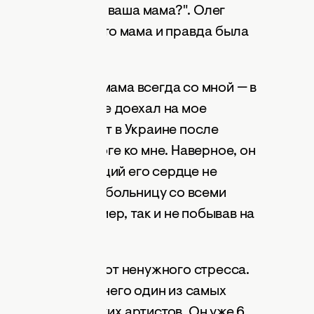
ь же сегодня есть ваша мама?". Олег
ва, тем более, что мама и правда была
 и я сказал, что мама всегда со мной — в
ле. А отец так и не доехал на мое
 большой концерт в Украине после
о плохо по дороге ко мне. Наверное, он
ожительных эмоций его сердце не
 поехал к отцу в больницу со всеми
 не успел. Он умер, так и не побывав на
берегать родных от ненужного стресса.
данный момент у него один из самых
и всех украинских артистов. Он уже 6