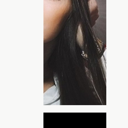
от факт, что
телеведущая из "Дома-2"
т стиль
Анастасии Костенко
, чтобы
Бузова и футболист Дмитрий Тарасов
 По словам Ольги, причиной разрыва
стова Анастасией Костенко
. Сейчас
евушку и уже живет вместе с ней, а
льные перемены во внешности.
с мужем
Ольга Бузова прибегла к
у, а теперь даже нарастила волосы, так
 с эмоциями.
ДНЯ