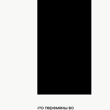
lay
ideo
зовой отмечают, что перемены во