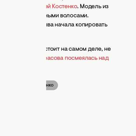
учницей
Анастасией Костенко
. Модель из
 и длинными темными волосами.
сразу после разрыва начала копировать
ов, а как все обстоит на самом деле, не
жена Дмитрия Тарасова посмеялась над
зовой
.
Анастасия Костенко