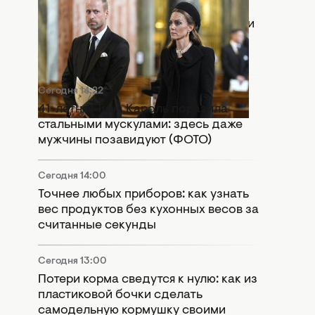
Сегодня 15:55
Раскол в монархии: Кейт Миддлтон и
принц Уильям попали в громкий
скандал
Сегодня 14:22
41-летняя Тина Кароль поразила
стальными мускулами: здесь даже
мужчины позавидуют (ФОТО)
Сегодня 14:00
Точнее любых приборов: как узнать
вес продуктов без кухонных весов за
считанные секунды
Сегодня 13:00
Потери корма сведутся к нулю: как из
пластиковой бочки сделать
самодельную кормушку своими