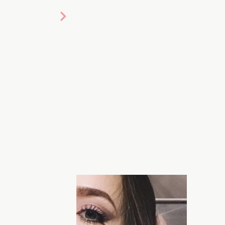
овость о том, что
Дмитрий Тарасов
ю
и
пьяные танцы Ольги Бузовой
в