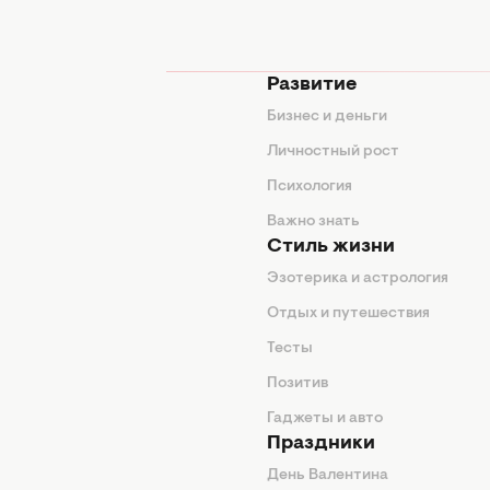
мода
Развитие
ды
Бизнес и деньги
ие советы
Личностный рост
я
Психология
енды
Важно знать
Стиль жизни
Эзотерика и астрология
нтерьер
Отдых и путешествия
животные
Тесты
од
Позитив
Гаджеты и авто
Праздники
День Валентина