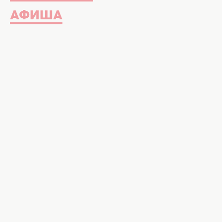
АФИША
Пока наши читатели обсуждают н
перестал скрывать новую пасси