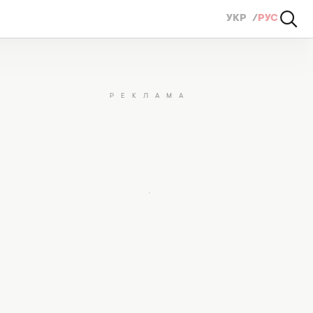
УКР
РУС
то