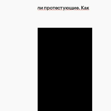
III едва не сорвали протестующие. Как
ДНЯ
lay
ideo