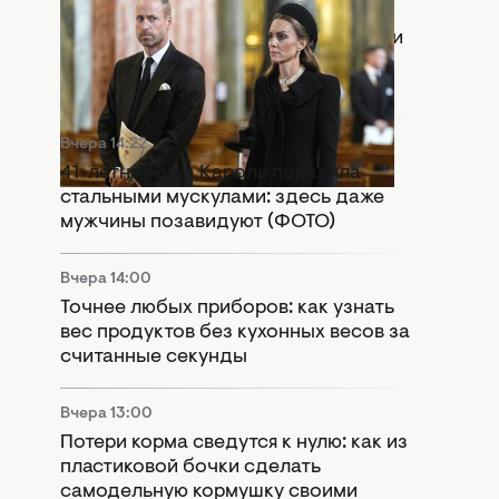
Вчера 15:55
Раскол в монархии: Кейт Миддлтон и
принц Уильям попали в громкий
скандал
Вчера 14:22
41-летняя Тина Кароль поразила
стальными мускулами: здесь даже
мужчины позавидуют (ФОТО)
Вчера 14:00
Точнее любых приборов: как узнать
вес продуктов без кухонных весов за
считанные секунды
Вчера 13:00
Потери корма сведутся к нулю: как из
пластиковой бочки сделать
самодельную кормушку своими