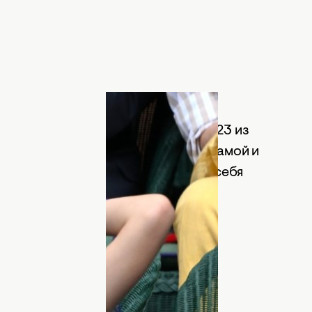
людали за финалом Уимблдона-2023 из
корте. Шарлотта сидела рядом с мамой и
чале матче Шарлотта чувствовала себя
чала кричать вместе с фанатами,
ивать своих эмоций от первого
а побывала.