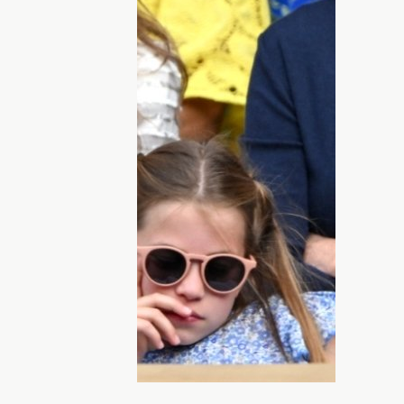
са Шарлотта, которая поразила
дедушки, впервые побывала
е. Финальный матч 8-летняя принцесса
инцем Уильямом и Кейт Миддлтон, — а
нтересно, что внимание публики
о эмоциональность юной принцессы,
ой. Детали узнавайте на HOCHU.ua!
ции маленькой болельщицы не смогли
 Они сделали сотни снимков 8-летней
ро разлетелись в Сети. Судя по кадрам,
кого королевского престола сильно
активно поддерживала участников