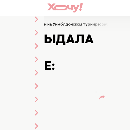
ыдала все свои эмоции на Уимблдонском турнире: забавные фо
ЛОТТА ВЫДАЛА
И НА
УРНИРЕ: