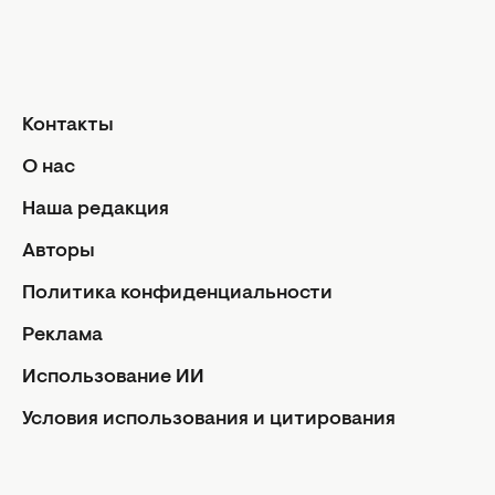
берет свое.
Следите за нашими новостями –
готовится к выходу часть II и часть III
интервью с Павлом Денищуком.
Контакты
О нас
пластическая хирургия
Наша редакция
ХОЧУ ЭКСКЛЮЗИВ
Авторы
Политика конфиденциальности
Реклама
Использование ИИ
Условия использования и цитирования
Facebook
Instagram
Youtube
Viber
Rss