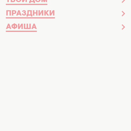
ТВОЙ ДОМ
ПРАЗДНИКИ
АФИША
Британская модель и девушка среднего
сына
супругов Бекхэмов
, Миа Риган,
появилась на нескольких фэшн-
мероприятиях, которые состоялись в
этом сентябре в Лондоне. По этому
поводу в этой статье мы собрали для вас
3 самые яркие образы избранницы Ромео
Бекхэма.
В последнее время девушка Ромео Бекхэма,
модель Миа Риган, все чаще появляется на