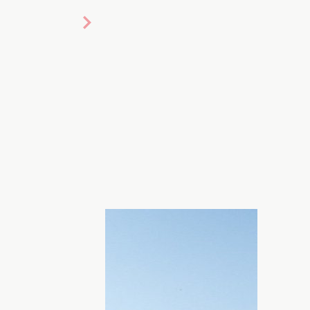
дить под влиянием растущей луны. Как
 зодиака? Читайте в новом гороскопе на
У.ua, который составила экстрасенс Яна