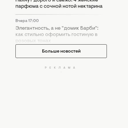
Пахнут дорого и свежо: 4 женские
парфюма с сочной нотой нектарина
Вчера 17:00
Элегантность, а не "домик Барби":
как стильно оформить гостиную в
розовых тонах
Больше новостей