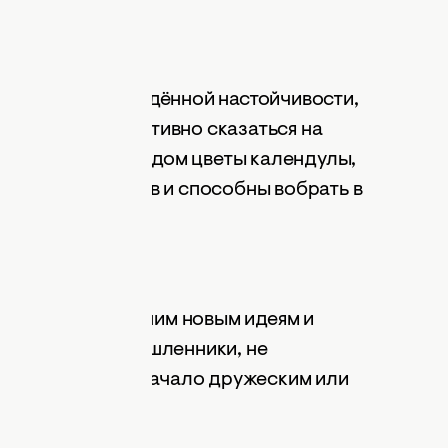
благодаря врождённой настойчивости,
, что может негативно сказаться на
ать принесите в дом цветы календулы,
твами для овнов и способны вобрать в
жающих.
й, благодаря вашим новым идеям и
зники и единомышленники, не
ьность положит начало дружеским или