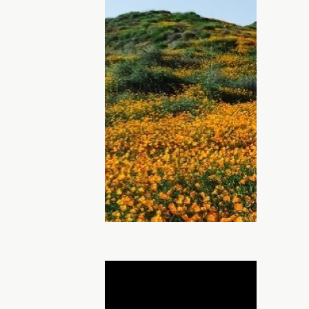
вержена негативному влиянию растущей
ствие отрицательных эмоций со стороны
телей способна сотворить свое черное
сти и недомогание
. Оградить себя от
й лунных суток помогут цветы. Какие
ме каждому знаку зодиака, расскажет
обре. Каждый день что-то новое — читай
на неделю с 24 по 30 июля: цветы
ДНЯ