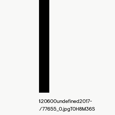
я: цветы помогут!420600undefined2017-
ua/images/articles/77655_0.jpgT0H8M36S