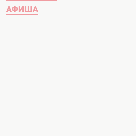
АФИША
Последняя неделя июля будет прохо
отразится ее воздействие на знаках
неделю с 24 — 30 июля на сайте ХОЧ
Пасынкова.