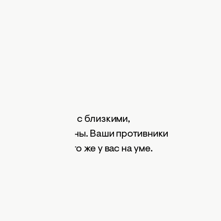
ами стоит только с близкими,
окации, соблазны. Ваши противники
обы выяснить, что же у вас на уме.