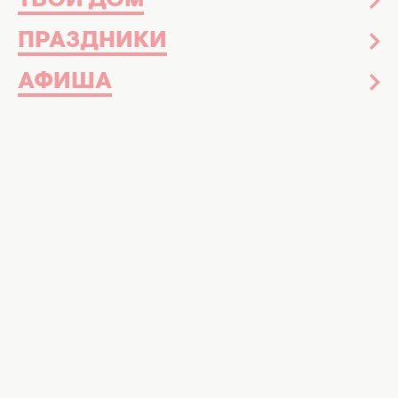
ТВОЙ ДОМ
ПРАЗДНИКИ
АФИША
Все буде добре
31 октября 2017
Гороскоп на неделю с 30 октября по 5
ноября: отдых и релаксация