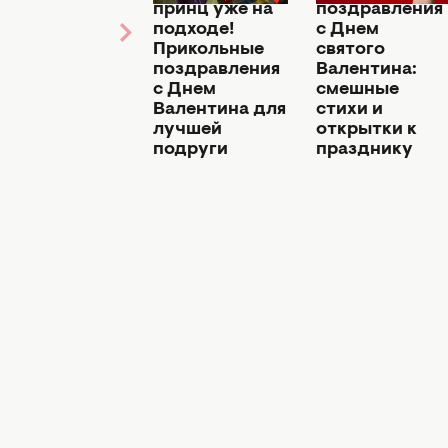
фильмы о
принц уже на
поздравления
любви ко Дню
подходе!
с Днем
влюбленных –
Прикольные
святого
что
поздравления
Валентина:
посмотреть
с Днем
смешные
вдвоем
Валентина для
стихи и
(ТРЕЙЛЕРЫ)
лучшей
открытки к
подруги
празднику