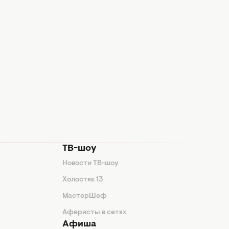
ТВ-шоу
Новости ТВ-шоу
Холостяк 13
МастерШеф
Аферисты в сетях
Афиша