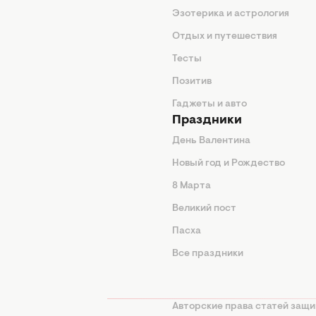
Эзотерика и астрология
нтерьер
Отдых и путешествия
животные
Тесты
од
Позитив
Гаджеты и авто
Праздники
День Валентина
Новый год и Рождество
 подсказки
8 Марта
ия
Великий пост
ины
Пасха
Все праздники
изнь
а
Авторские права статей защи