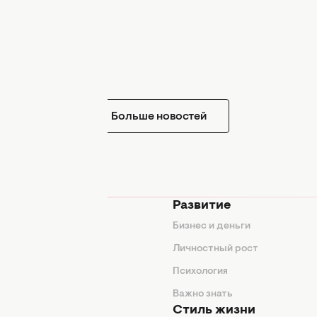
Больше новостей
мода
Развитие
ды
Бизнес и деньги
ие советы
Личностный рост
я
Психология
енды
Важно знать
Стиль жизни