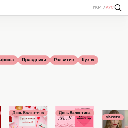
УКР
РУС
Афиша
Праздники
Развитие
Кухня
День Валентина
День Валентина
Макияж
14 февраля 01:00
13 февраля 23:07
13 февраля 2
С Днем
ВСУ, я вас