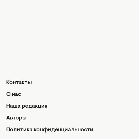
Музыка
Шопинг
Твой дом
Интервью
Дизайн и и
Красота и здоровье
Уход за лицом и телом
Домашние 
Уход за волосами
Сад и огор
Макияж
Лайфхаки
Кухня
Маникюр и педикюр
Рецепты
Диеты и питание
Еда
Здоровье
Кулинарные
Контакты
Парфюмерия
Отношен
О нас
Фитнес
Мы и мужч
Наша редакция
Секс
Авторы
Семейная ж
Дети
Политика конфиденциальности
Политик
Авторы