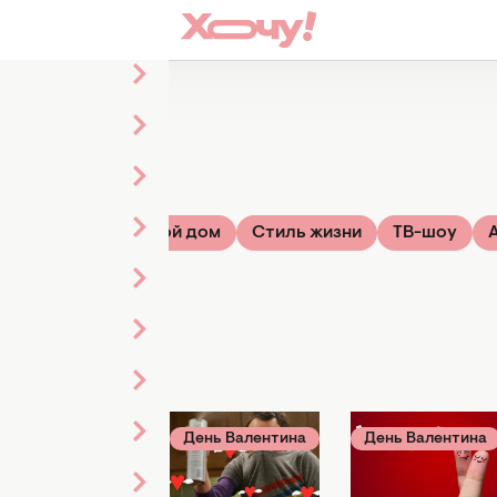
ье
Звезды
Твой дом
Стиль жизни
ТВ-шоу
Кино и сериалы
День Валентина
День Валентина
14 февраля 14:26
14 февраля 12:18
14 февраля 11:46
Лучшие
Малая, твой
Прикольные