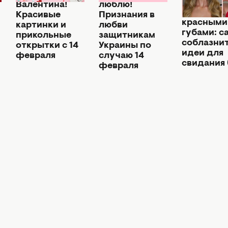
Макияж н
Валентина!
люблю!
Валентина
Красивые
Признания в
красными
картинки и
любви
губами: с
прикольные
защитникам
соблазни
открытки с 14
Украины по
идеи для
февраля
случаю 14
свидания
февраля