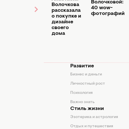
Волочкова
Волочковой:
Волочкова
показала
40 wow-
рассказала
неоднозначный
фотографий
о покупке и
наряд для
дизайне
выступлений
своего
дома
мода
Развитие
ды
Бизнес и деньги
ие советы
Личностный рост
я
Психология
енды
Важно знать
Стиль жизни
Эзотерика и астрология
нтерьер
Отдых и путешествия