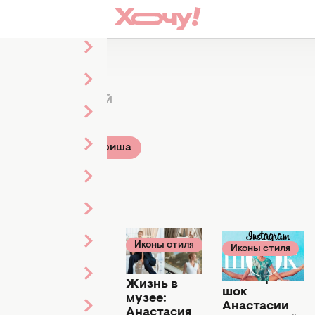
кова
6 статей
Стиль и мода
Афиша
Иконы стиля
Иконы стиля
23 октября
Иконы стиля
10 октября 2015
2015
10 ноября 2015
Инстаграм-
Жизнь в
Сцена или
шок
музее:
секс-шоп:
Анастасии
Анастасия