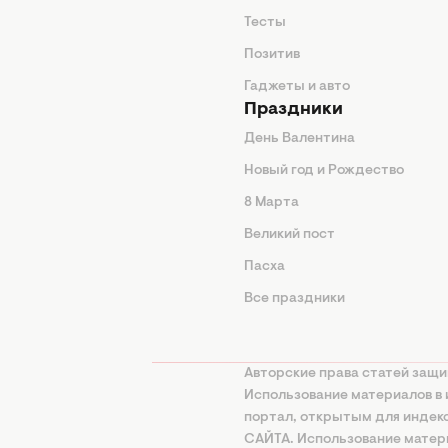
животные
Тесты
од
Позитив
Гаджеты и авто
Праздники
День Валентина
Новый год и Рождество
 подсказки
8 Марта
ия
Великий пост
ины
Пасха
Все праздники
изнь
а
Авторские права статей защи
нциальности
Использование материалов в 
портал, открытым для инде
онная политика
САЙТА. Использование матери