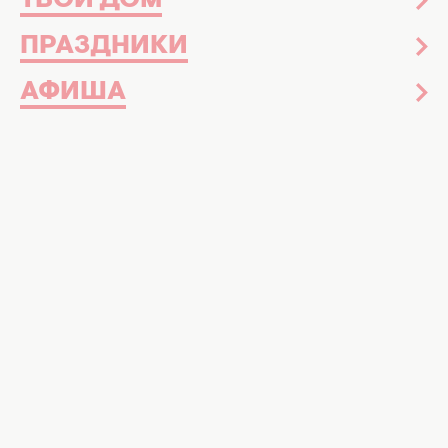
ТВОЙ ДОМ
ПРАЗДНИКИ
АФИША
Эзотерика и астрология
29 июля 12:41
Ваша судьба уже определена: что
означает каждое число месяца –
нумерологи раскрыли секрет даты
рождения