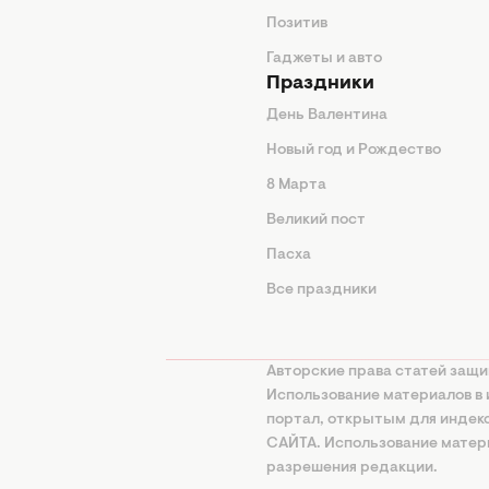
од
Позитив
Гаджеты и авто
Праздники
День Валентина
Новый год и Рождество
 подсказки
8 Марта
ия
Великий пост
ины
Пасха
Все праздники
изнь
а
Авторские права статей защи
нциальности
Использование материалов в 
портал, открытым для инде
онная политика
САЙТА. Использование матери
ование ИИ
разрешения редакции.