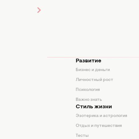
мода
Развитие
ды
Бизнес и деньги
ие советы
Личностный рост
я
Психология
енды
Важно знать
Стиль жизни
Эзотерика и астрология
нтерьер
Отдых и путешествия
животные
Тесты