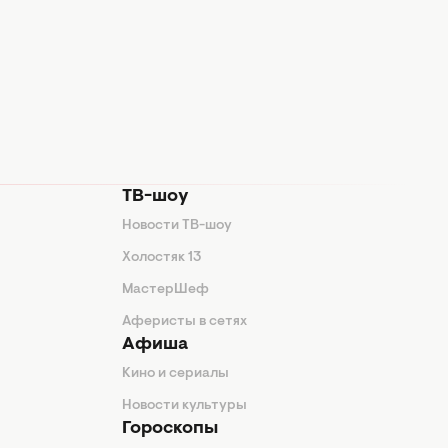
ТВ-шоу
Новости ТВ-шоу
Холостяк 13
МастерШеф
Аферисты в сетях
Афиша
Кино и сериалы
Новости культуры
Гороскопы