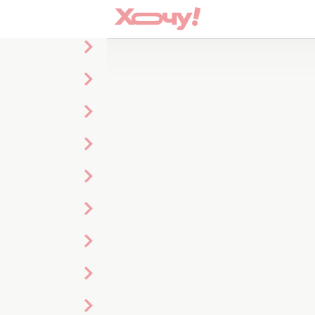
телом
A-