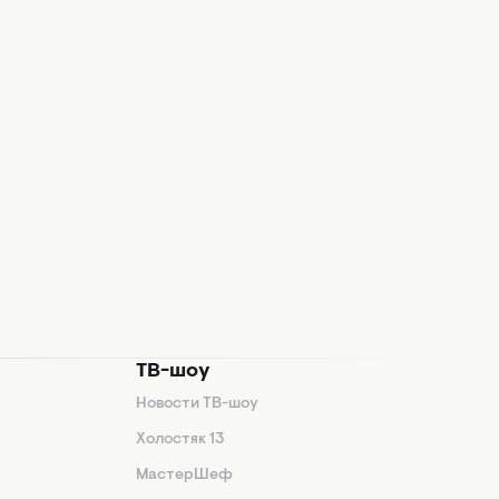
ТВ-шоу
Новости ТВ-шоу
Холостяк 13
МастерШеф