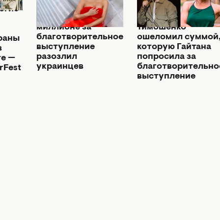
"Вы себя закопали":
Известный
огие
ответ Гайтаны о
юморист Антон
миллионе за
Тимошенко
благотворительное
ошеломил суммой
раны
выступление
которую Гайтана
в
разозлил
попросила за
те —
украинцев
благотворительно
erFest
выступление