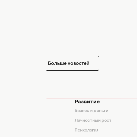
Больше новостей
мода
Развитие
ды
Бизнес и деньги
ие советы
Личностный рост
я
Психология