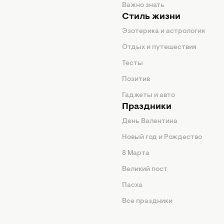
енды
Важно знать
Стиль жизни
Эзотерика и астрология
нтерьер
Отдых и путешествия
животные
Тесты
од
Позитив
Гаджеты и авто
Праздники
День Валентина
Новый год и Рождество
 подсказки
8 Марта
ия
Великий пост
ины
Пасха
Все праздники
изнь