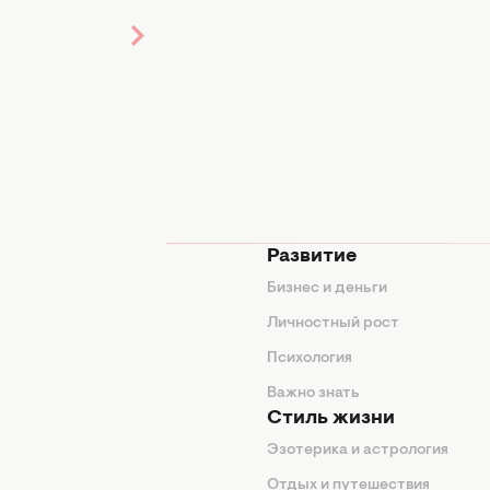
мода
Развитие
ды
Бизнес и деньги
ие советы
Личностный рост
я
Психология
енды
Важно знать
Стиль жизни
Эзотерика и астрология
нтерьер
Отдых и путешествия