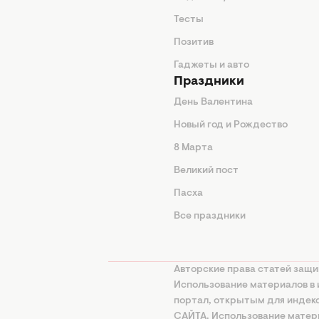
животные
Тесты
од
Позитив
Гаджеты и авто
Праздники
День Валентина
Новый год и Рождество
 подсказки
8 Марта
ия
Великий пост
ины
Пасха
Все праздники
изнь
а
Авторские права статей защи
нциальности
Использование материалов в 
портал, открытым для инде
онная политика
САЙТА. Использование матери