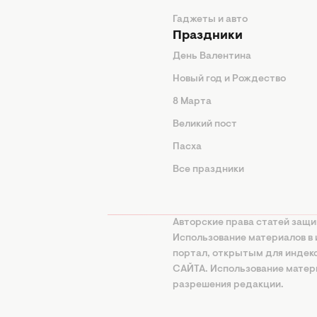
Гаджеты и авто
Праздники
День Валентина
Новый год и Рождество
 подсказки
8 Марта
ия
Великий пост
ины
Пасха
Все праздники
изнь
а
Авторские права статей защи
нциальности
Использование материалов в 
портал, открытым для инде
онная политика
САЙТА. Использование матери
ование ИИ
разрешения редакции.
использования и
ания