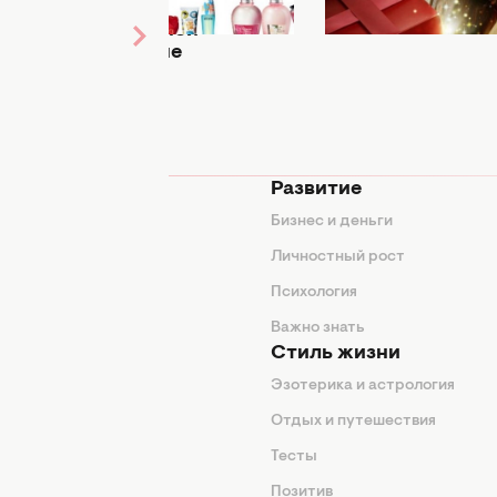
красивой и
елку: варианты
тонах
ухоженной
женщине
мода
Развитие
ды
Бизнес и деньги
ие советы
Личностный рост
я
Психология
енды
Важно знать
Стиль жизни
Эзотерика и астрология
нтерьер
Отдых и путешествия
животные
Тесты
од
Позитив