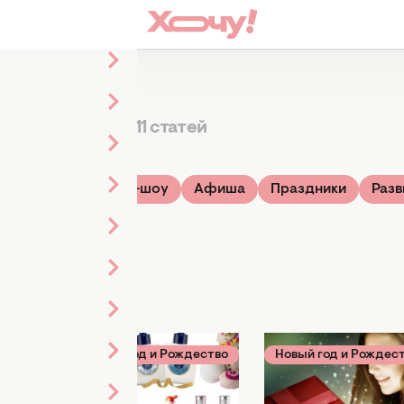
сметика
11 статей
ье
Звезды
ТВ-шоу
Афиша
Праздники
Разв
ентина
014
Новый год и Рождество
Новый год и Рождес
18 декабря 2013
09 декабря 2013
ческих
Подарки под елку
Бьюти-подарки 
в