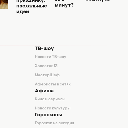
празднику:
минут?
пасхальные
идеи
ТВ-шоу
Новости ТВ-шоу
Холостяк 13
МастерШеф
Аферисты в сетях
Афиша
Кино и сериалы
Новости культуры
Гороскопы
Гороскоп на сегодня