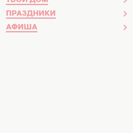
ТВОЙ ДОМ
ПРАЗДНИКИ
АФИША
Дизайн и интерьер
Сегодня 17:00
Элегантность, а не "домик Барби": как
стильно оформить гостиную в розовых
тонах