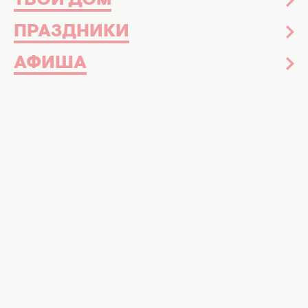
ТВОЙ ДОМ
Макияж
22 сентября 2014
ПРАЗДНИКИ
Наталья Водянова представила первую
косметическую коллекцию бренда Etam
АФИША
Звезды
Новости шоу-бизнеса
Знаменитости
Звездная красота
Досье
Музыка
Интервью
Красота и здоровье
Уход за лицом и телом
Уход за волосами