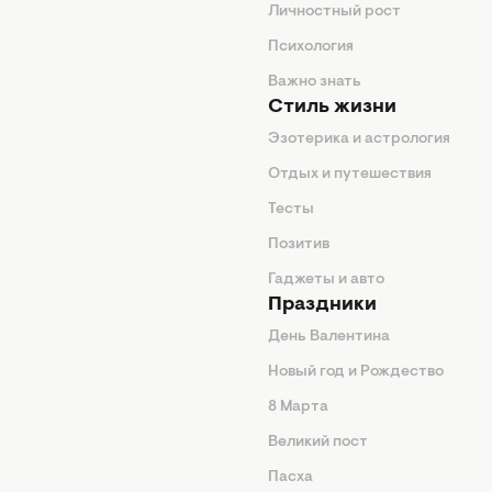
ие советы
Личностный рост
я
Психология
енды
Важно знать
Стиль жизни
Эзотерика и астрология
нтерьер
Отдых и путешествия
животные
Тесты
од
Позитив
Гаджеты и авто
Праздники
День Валентина
Новый год и Рождество
 подсказки
8 Марта
ия
Великий пост
ины
Пасха