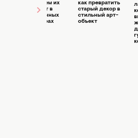
тренд: чем их
как превратить
л
 из-
заменяют в
старый декор в
к
современных
стильный арт-
в
интерьерах
объект
ж
д
г
к