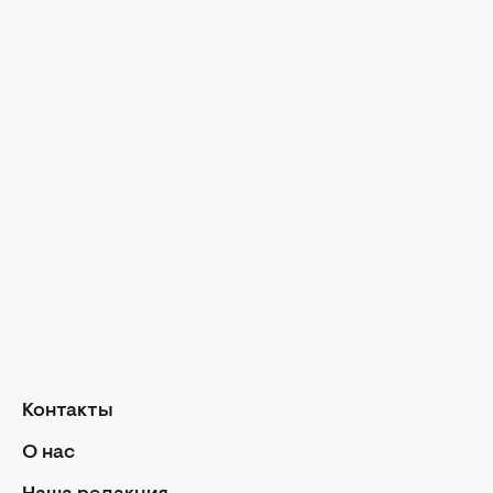
Знаменитости
Практическ
Звездная красота
Иконы стил
Досье
Модные тр
Музыка
Шопинг
Твой дом
Интервью
Дизайн и и
Красота и здоровье
Уход за лицом и телом
Домашние 
Уход за волосами
Сад и огор
Макияж
Лайфхаки
Кухня
Маникюр и педикюр
Рецепты
Диеты и питание
Еда
Здоровье
Кулинарные
Контакты
Парфюмерия
Отношен
О нас
Фитнес
Мы и мужч