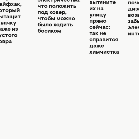
электричества:
вытяните
поч
айфхак,
что положить
их на
диз
оторый
под ковер,
улицу
воз
ытащит
чтобы можно
прямо
заб
вачку
было ходить
сейчас:
эле
аже из
босиком
так не
инт
устого
справится
овра
даже
химчистка