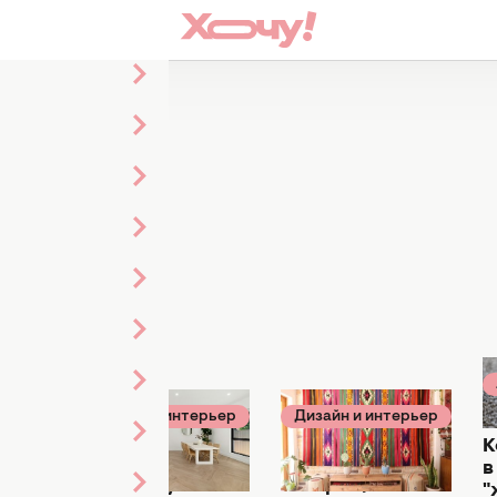
0
ерьер
Дизайн и интерьер
Дизайн и интерьер
0
22 апреля 08:00
16 апреля 00:30
К
Ковры на всю
Ковер на стене
в
комнату уже не
возвращается —
"