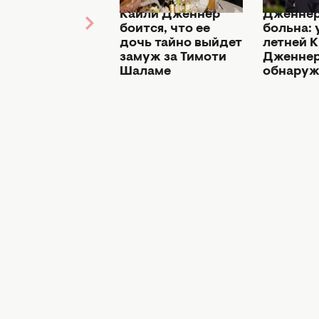
под угрозой: мама
Кардашь
69-летнюю
Кайли Дженнер
Дженнер
Крис Дженнер
боится, что ее
больна: 
перепутали с ее
дочь тайно выйдет
летней 
дочерью
замуж за Тимоти
Дженне
Кендалл - фото
Шаламе
обнаруж
до и после