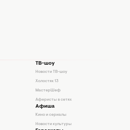
ТВ-шоу
Новости ТВ-шоу
Холостяк 13
МастерШеф
Аферисты в сетях
Афиша
Кино и сериалы
Новости культуры