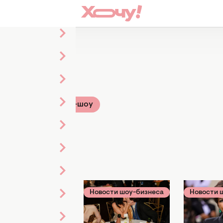
тья
ье
Звезды
ТВ-шоу
Звездная красота
Новости шоу-бизнеса
Новости 
27 мая 2025
02 апреля 2025
09 мая 202
Поработала над
800 миллионов
Глава се
своим лицом: