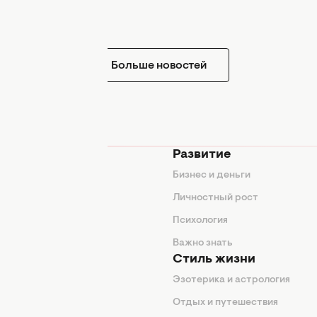
Больше новостей
мода
Развитие
ды
Бизнес и деньги
ие советы
Личностный рост
я
Психология
енды
Важно знать
Стиль жизни
Эзотерика и астрология
нтерьер
Отдых и путешествия