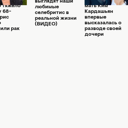
ян-
были счастливы"
выглядят наши
 тяжело
мать Ким
любимые
у 68-
Кардашьян
селебритис в
Крис
впервые
реальной жизни
р
высказалась о
(ВИДЕО)
или рак
разводе своей
дочери