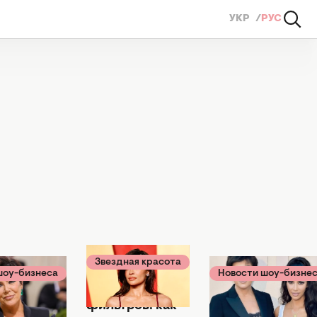
УКР
РУС
Звездная красота
шоу-бизнеса
Новости шоу-бизне
16 марта 2024
4
19 марта 2021
Без макияжа и
мейства
"Хочу, чтобы он
фильтров: как