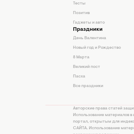
животные
Тесты
од
Позитив
Гаджеты и авто
Праздники
День Валентина
Новый год и Рождество
 подсказки
8 Марта
ия
Великий пост
ины
Пасха
Все праздники
изнь
а
Авторские права статей защи
нциальности
Использование материалов в 
портал, открытым для инде
онная политика
САЙТА. Использование матери
ование ИИ