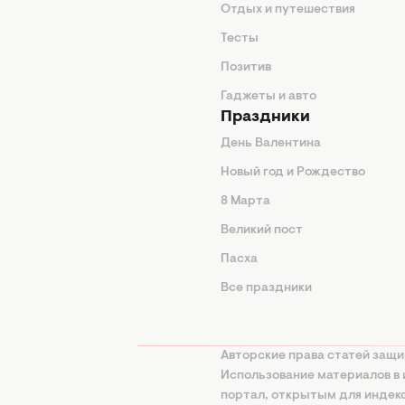
нтерьер
Отдых и путешествия
животные
Тесты
од
Позитив
Гаджеты и авто
Праздники
День Валентина
Новый год и Рождество
 подсказки
8 Марта
ия
Великий пост
ины
Пасха
Все праздники
изнь
а
Авторские права статей защи
нциальности
Использование материалов в 
портал, открытым для инде
онная политика