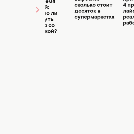
живания:
во время
сколько стоит
4 п
сы без
акций:
десяток в
лай
редят
можно ли
супермаркетах
реа
вернуть
раб
ому
товар со
скидкой?