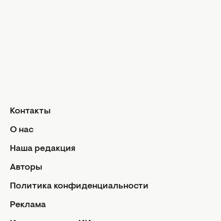
Дизайн и и
Красота и здоровье
Уход за лицом и телом
Домашние 
Уход за волосами
Сад и огор
Макияж
Лайфхаки
Кухня
Маникюр и педикюр
Рецепты
Диеты и питание
Еда
Здоровье
Кулинарные
Контакты
Парфюмерия
Отношен
О нас
Фитнес
Мы и мужч
Наша редакция
Секс
Авторы
Семейная ж
Дети
Политика конфиденциальности
Политик
Авторы
конфиде
Реклама
Контакты
Редакци