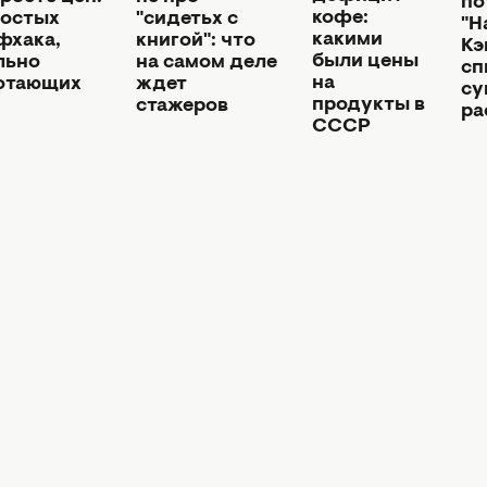
по
кофе:
ростых
"сидетьх с
"Н
какими
фхака,
книгой": что
Кэ
были цены
льно
на самом деле
сп
на
отающих
ждет
су
продукты в
стажеров
ра
СССР