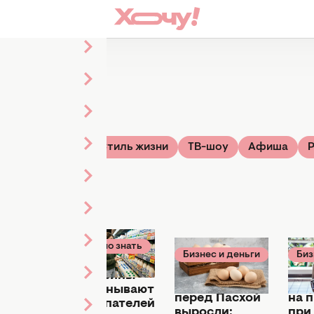
ье
Твой дом
Стиль жизни
ТВ-шоу
Афиша
Р
Важно знать
Бизнес и деньги
Биз
01 апреля 11:00
23 марта 18:00
06 м
Магазины
Цены на яйца
Как
0
обманывают
перед Пасхой
на 
покупателей
выросли:
при