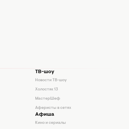
ТВ-шоу
Новости ТВ-шоу
Холостяк 13
МастерШеф
Аферисты в сетях
Афиша
Кино и сериалы