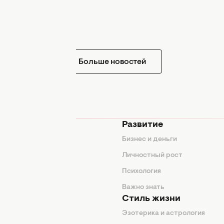
Больше новостей
мода
Развитие
ды
Бизнес и деньги
ие советы
Личностный рост
я
Психология
енды
Важно знать
Стиль жизни
Эзотерика и астрология