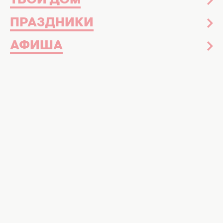
ТВОЙ ДОМ
ПРАЗДНИКИ
АФИША
Новости шоу-бизнеса
02 февраля 2015
Что такое сурьма: полезные свойства
арабской подводки