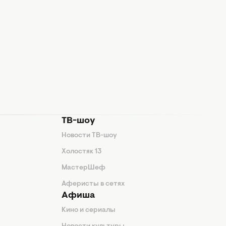
ТВ-шоу
Новости ТВ-шоу
Холостяк 13
МастерШеф
Аферисты в сетях
Афиша
Кино и сериалы