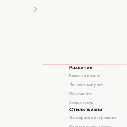
мода
Развитие
ды
Бизнес и деньги
ие советы
Личностный рост
я
Психология
енды
Важно знать
Стиль жизни
Эзотерика и астрология