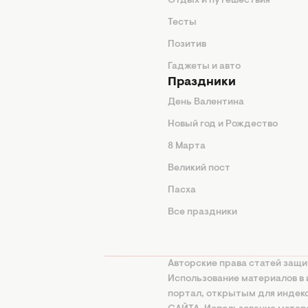
нтерьер
Отдых и путешествия
животные
Тесты
од
Позитив
Гаджеты и авто
Праздники
День Валентина
Новый год и Рождество
 подсказки
8 Марта
ия
Великий пост
ины
Пасха
Все праздники
изнь
а
Авторские права статей защи
нциальности
Использование материалов в 
портал, открытым для инде
онная политика