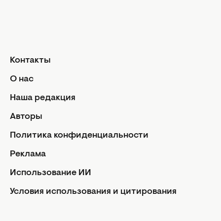
О нас
Реклама
Политика конфиденциальности
Редакционная политика
Контакты
Использование ИИ
О нас
Условия использования и цитирования
Наша редакция
Авторские права статей защищены в соответствии с
Авторы
ЗУ об авторском праве. Использование материалов в
интернете возможно только с указанием гиперссылки
Политика конфиденциальности
на портал, открытым для индексации НЕ НИЖЕ
ВТОРОГО АБЗАЦА С УКАЗАНИЕМ НАЗВАНИЯ САЙТА.
Реклама
Использование материалов в печатных изданиях
Использование ИИ
возможно только с письменного разрешения
редакции.
Условия использования и цитирования
Facebook
Instagram
Youtube
Viber
Rss
Facebook
Instagram
Youtube
Viber
Rss