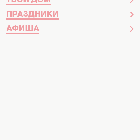
ТВОЙ ДОМ
ПРАЗДНИКИ
АФИША
Отдых и путешествия
16 июля 2017
Хочу в Исландию: что нужно знать, если
планируешь поездку в «Страну льда и
пламени»
Звезды
Новости шоу-бизнеса
Знаменитости
Звездная красота
Досье
Музыка