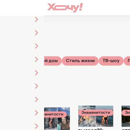
ье
Звезды
Твой дом
Стиль жизни
ТВ-шоу
Знаменитости
Зн
пты
Знаменитости
25 июня 08:30
16 и
я 15:29
26 июня 20:42
"А как он
Ро
ная еда:
40-летняя