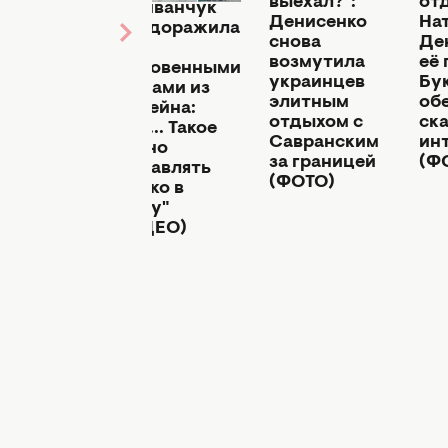
выехал?":
от
остых
Саливанчук
Денисенко
На
ок,
взбудоражила
снова
Де
рые не
Сеть
возмутила
её 
но
откровенными
украинцев
Бу
ть из
кадрами из
элитным
об
и-
бассейна:
отдыхом с
ск
дильника
"Ого... Такое
Савранским
ин
можно
за границей
(Ф
отправлять
(ФОТО)
только в
личку"
(ВИДЕО)