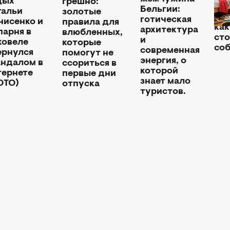
дых
грешно:
Мин
Бельгии:
тальи
золотые
кг 
готическая
нисенко и
правила для
как
архитектура
парня в
влюбленных,
сто
и
ковеле
которые
соб
современная
ернулся
помогут не
энергия, о
андалом в
ссориться в
которой
тернете
первые дни
знает мало
ОТО)
отпуска
туристов.