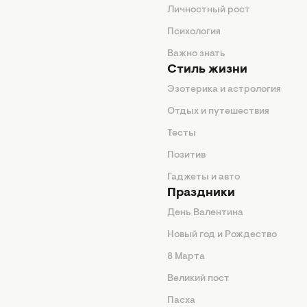
ие советы
Личностный рост
я
Психология
енды
Важно знать
Стиль жизни
Эзотерика и астрология
нтерьер
Отдых и путешествия
животные
Тесты
од
Позитив
Гаджеты и авто
Праздники
День Валентина
Новый год и Рождество
 подсказки
8 Марта
ия
Великий пост
ины
Пасха