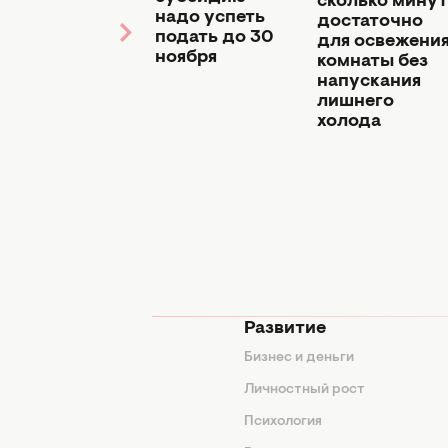
сколько минут
повесьте
надо успеть
достаточно
бутылку с
подать до 30
для освежени
водой на
ноября
комнаты без
одну из
напускания
них:
лишнего
хитрый
холода
трюк,
который
избавит от
популярной
проблемы
мода
Развитие
ды
Бизнес и деньги
ие советы
Личностный рост
я
Психология