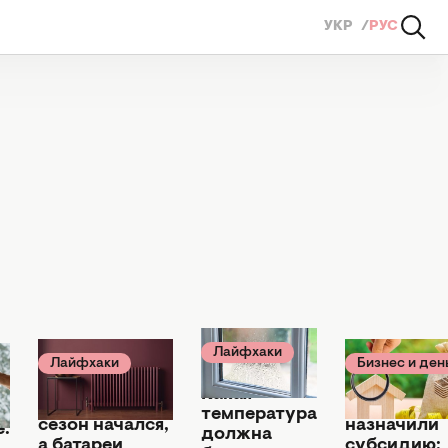
УКР
РУС
Лайфхаки
Бизнес и ден
Лайфхаки
24 октября 2024
18 октября 202
29 октября 2024
Какая
Чтобы вам
Отопительный
температура
назначили
сезон начался,
:
должна
субсидию:
а батареи