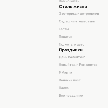
енды
Важно знать
Стиль жизни
Эзотерика и астрология
нтерьер
Отдых и путешествия
животные
Тесты
од
Позитив
Гаджеты и авто
Праздники
День Валентина
Новый год и Рождество
 подсказки
8 Марта
ия
Великий пост
ины
Пасха
Все праздники
изнь