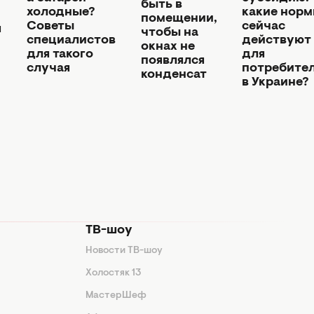
быть в
какие нор
холодные?
помещении,
сейчас
Советы
я
чтобы на
действуют
специалистов
окнах не
для
для такого
появлялся
потребите
случая
конденсат
в Украине?
ТВ-шоу
Новости ТВ-шоу
Холостяк 13
МастерШеф