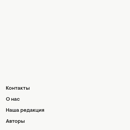
Досье
Модные тр
Музыка
Шопинг
Твой дом
Интервью
Дизайн и и
Красота и здоровье
Уход за лицом и телом
Домашние 
Уход за волосами
Сад и огор
Макияж
Лайфхаки
Кухня
Маникюр и педикюр
Рецепты
Диеты и питание
Еда
Здоровье
Кулинарные
Контакты
Парфюмерия
Отношен
О нас
Фитнес
Мы и мужч
Наша редакция
Секс
Авторы
Семейная ж