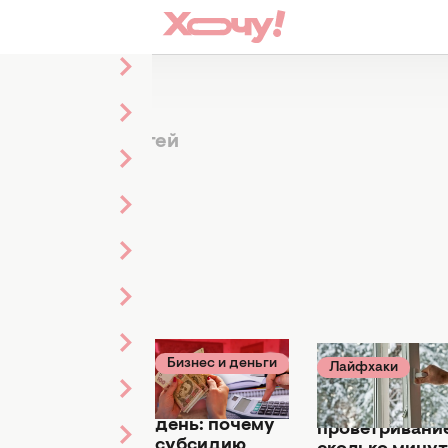
риод
9 статей
Лайфхаки
Бизнес и деньги
16 декабря
Лайфхаки
2024
29 ноября 2024
30 октября 2024
Когда
Остался 1
Зимнее
батареи
день: почему
проветривание
включены,
субсидию