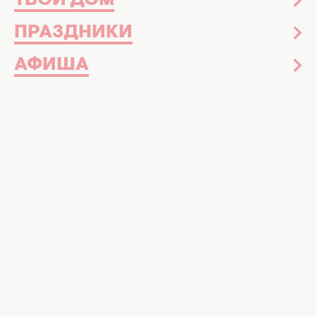
ТВОЙ ДОМ
ПРАЗДНИКИ
АФИША
8 Марта
03 марта 13:21
Лучшие подарки для руководительницы
на 8 Марта: топ-12 изысканных и
недорогих презентов, которые ей точно
понравятся