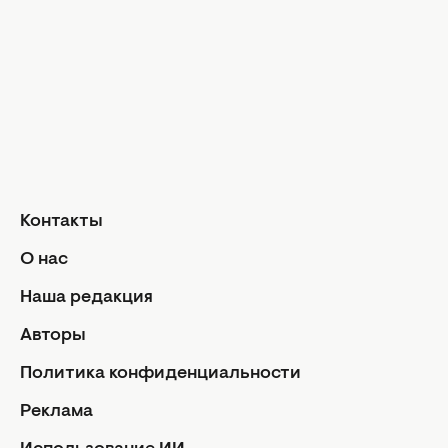
Дизайн и и
Красота и здоровье
Уход за лицом и телом
Домашние 
Уход за волосами
Сад и огор
Макияж
Лайфхаки
Кухня
Маникюр и педикюр
Рецепты
Диеты и питание
Еда
Здоровье
Кулинарные
Контакты
Парфюмерия
Отношен
О нас
Фитнес
Мы и мужч
Наша редакция
Секс
Авторы
Семейная ж
Дети
Политика конфиденциальности
Политик
Авторы
конфиде
Реклама
Контакты
Редакци