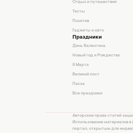
нтерьер
Отдых и путешествия
животные
Тесты
од
Позитив
Гаджеты и авто
Праздники
День Валентина
Новый год и Рождество
 подсказки
8 Марта
ия
Великий пост
ины
Пасха
Все праздники
изнь
а
Авторские права статей защи
нциальности
Использование материалов в 
портал, открытым для инде
онная политика