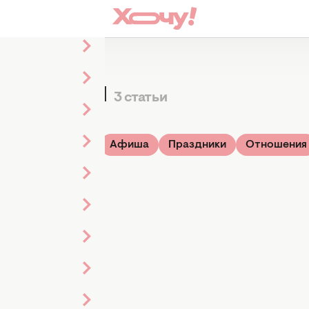
итостей
3 статьи
у
Стиль жизни
Афиша
Праздники
Отношения
3
сь
ика