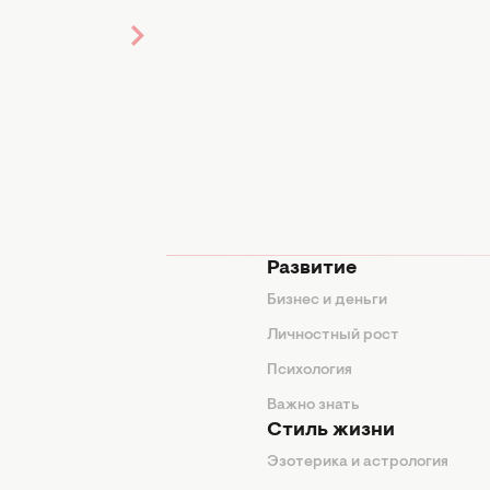
стей
мода
Развитие
ды
Бизнес и деньги
ие советы
Личностный рост
я
Психология
енды
Важно знать
Стиль жизни
Эзотерика и астрология