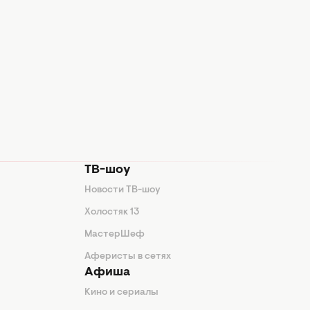
ТВ-шоу
Новости ТВ-шоу
Холостяк 13
МастерШеф
Аферисты в сетях
Афиша
Кино и сериалы