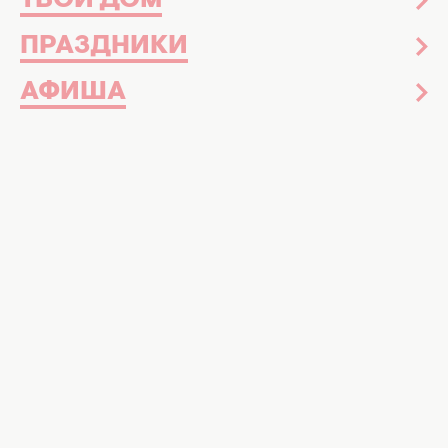
ТВОЙ ДОМ
ПРАЗДНИКИ
АФИША
Семейная жизнь
15 июля 15:00
Финансовая ловушка для любви: как
большая зарплата жены может
разрушить даже самый крепкий брак