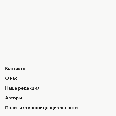
Твой дом
Интервью
Дизайн и и
Красота и здоровье
Уход за лицом и телом
Домашние 
Уход за волосами
Сад и огор
Макияж
Лайфхаки
Кухня
Маникюр и педикюр
Рецепты
Диеты и питание
Еда
Здоровье
Кулинарные
Контакты
Парфюмерия
Отношен
О нас
Фитнес
Мы и мужч
Наша редакция
Секс
Авторы
Семейная ж
Дети
Политика конфиденциальности
Политик
Авторы