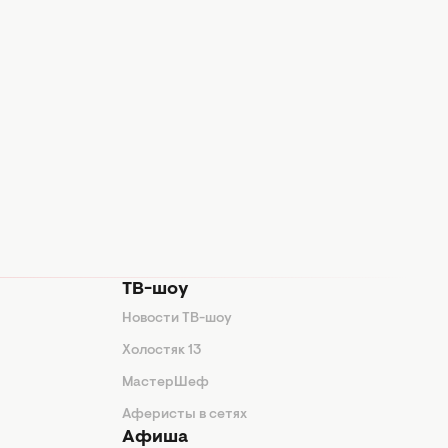
ТВ-шоу
Новости ТВ-шоу
Холостяк 13
МастерШеф
Аферисты в сетях
Афиша