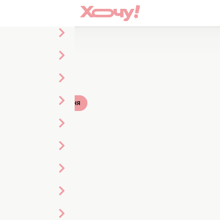
Праздники
Кухня
фхаки
кабря
е
рые
боры