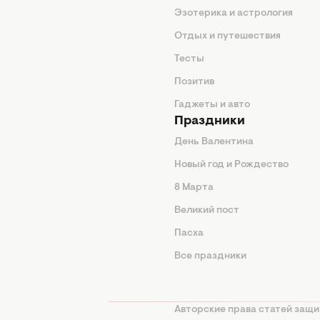
Эзотерика и астрология
нтерьер
Отдых и путешествия
животные
Тесты
од
Позитив
Гаджеты и авто
Праздники
День Валентина
Новый год и Рождество
 подсказки
8 Марта
ия
Великий пост
ины
Пасха
Все праздники
изнь
а
Авторские права статей защи