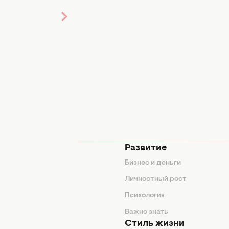
ут
теть,
новая
йка:
ный
т
знет,
по
шебству
мода
Развитие
ды
Бизнес и деньги
ие советы
Личностный рост
я
Психология
енды
Важно знать
Стиль жизни