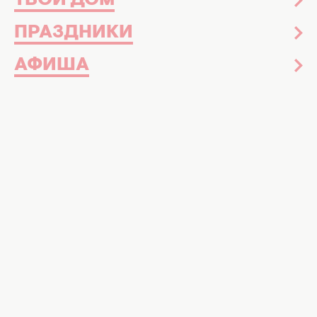
ТВОЙ ДОМ
ПРАЗДНИКИ
АФИША
Общий гороскоп на месяц
01 июня 2016
К чему снится луна: что это может
значить и чего ждать
Звезды
Новости шоу-бизнеса
Знаменитости
Звездная красота
Досье
Музыка
Интервью
Красота и здоровье