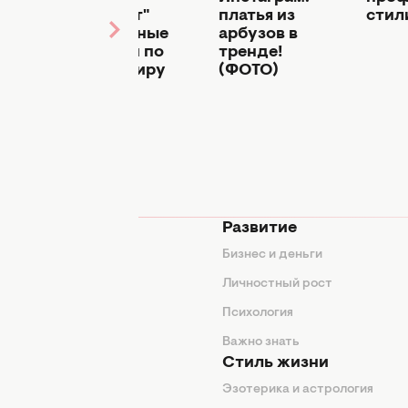
вили
"раздает"
платья из
стил
ную
бесплатные
арбузов в
ию
подарки по
тренде!
всему миру
(ФОТО)
мода
Развитие
ды
Бизнес и деньги
ие советы
Личностный рост
я
Психология
енды
Важно знать
Стиль жизни
Эзотерика и астрология