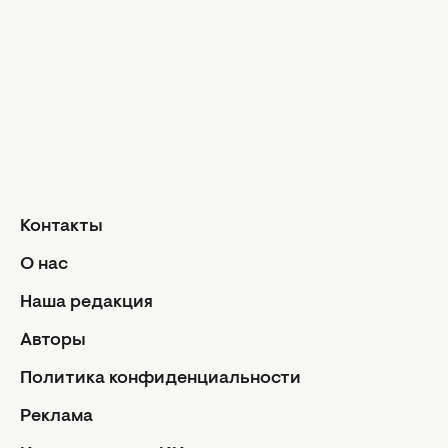
Дизайн и и
Красота и здоровье
Уход за лицом и телом
Домашние 
Уход за волосами
Сад и огор
Макияж
Лайфхаки
Кухня
Маникюр и педикюр
Рецепты
Диеты и питание
Еда
Здоровье
Кулинарные
Контакты
Парфюмерия
Отношен
О нас
Фитнес
Мы и мужч
Наша редакция
Секс
Авторы
Семейная ж
Дети
Политика конфиденциальности
Политик
Авторы
конфиде
Реклама
Контакты
Редакци