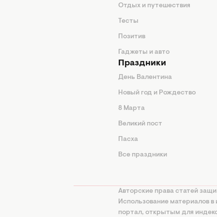
нтерьер
Отдых и путешествия
животные
Тесты
од
Позитив
Гаджеты и авто
Праздники
День Валентина
Новый год и Рождество
 подсказки
8 Марта
ия
Великий пост
ины
Пасха
Все праздники
изнь
а
Авторские права статей защи
нциальности
Использование материалов в 
портал, открытым для инде
онная политика