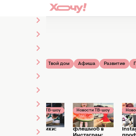
жизни
ТВ-шоу
Твой дом
Афиша
Развитие
В-шоу
Новости ТВ-шоу
Новости ТВ-шоу
Ново
2019
31 июля 2019
04 июля 2017
06 авг
:
Осторожно,
Новый
7 лу
Белла
мошенники:
флешмоб в
Inst
на
Adidas
Инстаграм:
про