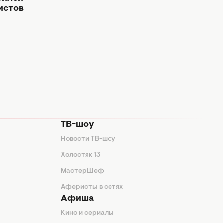
истов
ТВ-шоу
Новости ТВ-шоу
Холостяк 13
МастерШеф
Аферисты в сетях
Афиша
Кино и сериалы