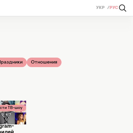
УКР
РУС
Праздники
Отношения
сти ТВ-шоу
уста 2014
чших
agram-
филей