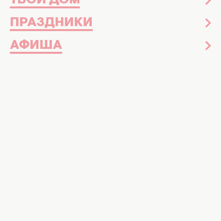
ТВОЙ ДОМ
ПРАЗДНИКИ
АФИША
Развитие
11 июля 10:05
Бежевые мамы: новый тренд в
воспитании детей или сплошные
ограничения?