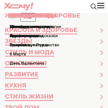
КРАСОТА И ЗДОРОВЬЕ
ЗВЕЗДЫ
СТИЛЬ И МОДА
ОТНОШЕНИЯ
РАЗВИТИЕ
КУХНЯ
СТИЛЬ ЖИЗНИ
ТВОЙ ДОМ
ПРАЗДНИКИ
АФИША
УКР
РУС
цвета
7 статей
Маникюр и педикюр
Досье
Практические советы
Мы и мужчины
Рецепты
Эзотерика и астрология
Дизайн и интерьер
Все праздники
ТВ-шоу
КРАСОТА И ЗДОРОВЬЕ
Парфюмерия
Знаменитости
Новости моды
Дети
Кулинарные подсказки
Гороскопы
Сад и огород
Пасха
Кино и сериалы
Все новости
Стиль и мода
ЗВЕЗДЫ
Красота и здоровье
Звезды
Твой дом
Здоровье
Секс
Позитив
Новый год и Рождество
Новости культуры
СТИЛЬ И МОДА
Стиль жизни
Праздники
Развитие
8 Марта
Отношения
ОТНОШЕНИЯ
День Валентина
РАЗВИТИЕ
КУХНЯ
СТИЛЬ ЖИЗНИ