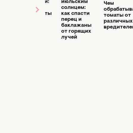
пожелтели:
июльским
Чем
 уже
через 2
солнцем:
обрабатыв
суток кусты
как спасти
томаты от
в
будут как
перец и
различных
новые!
баклажаны
вредителе
от горящих
лучей