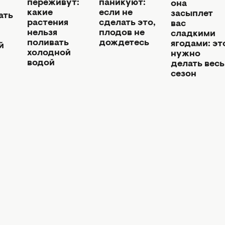
переживут:
паникуют:
она
какие
если не
засыплет
ать
растения
сделать это,
вас
нельзя
плодов не
сладкими
поливать
дождетесь
ягодами: эт
й
холодной
нужно
водой
делать весь
сезон