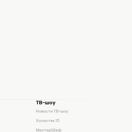
ТВ-шоу
Новости ТВ-шоу
Холостяк 13
МастерШеф