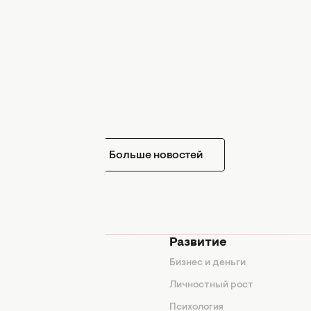
Больше новостей
мода
Развитие
ды
Бизнес и деньги
ие советы
Личностный рост
я
Психология