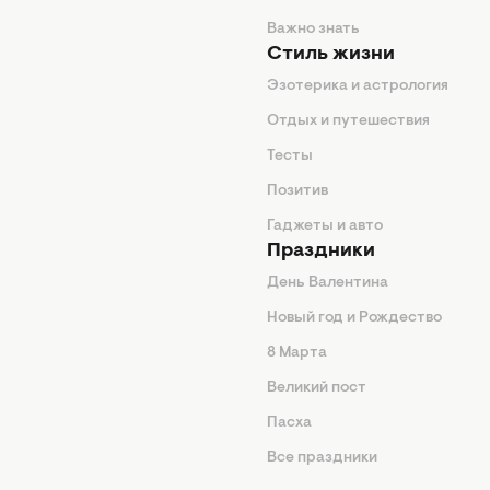
енды
Важно знать
Стиль жизни
Эзотерика и астрология
нтерьер
Отдых и путешествия
животные
Тесты
од
Позитив
Гаджеты и авто
Праздники
День Валентина
Новый год и Рождество
 подсказки
8 Марта
ия
Великий пост
ины
Пасха
Все праздники
изнь