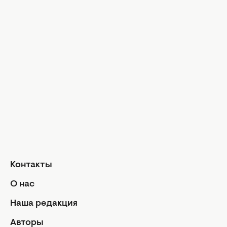
Досье
Модные тр
Музыка
Шопинг
Твой дом
Интервью
Дизайн и и
Красота и здоровье
Уход за лицом и телом
Домашние 
Уход за волосами
Сад и огор
Макияж
Лайфхаки
Кухня
Маникюр и педикюр
Рецепты
Диеты и питание
Еда
Здоровье
Кулинарные
Контакты
Парфюмерия
Отношен
О нас
Фитнес
Мы и мужч
Наша редакция
Секс
Авторы
Семейная ж