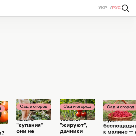
УКР
РУС
Сад и огород
Сад и огород
Сад и огород
д
29 июня 06:00
19 июня 19:00
19 июня 06:00
Такого
Томаты
Будьте
ит
"купания"
"жируют",
беспощадн
они не
дачники
к малине — 
м?