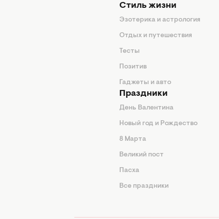
Стиль жизни
Эзотерика и астрология
нтерьер
Отдых и путешествия
животные
Тесты
од
Позитив
Гаджеты и авто
Праздники
День Валентина
Новый год и Рождество
 подсказки
8 Марта
ия
Великий пост
ины
Пасха
Все праздники
изнь