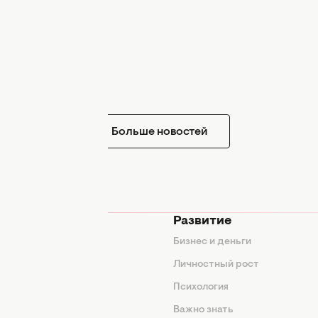
Больше новостей
мода
Развитие
ды
Бизнес и деньги
ие советы
Личностный рост
я
Психология
енды
Важно знать