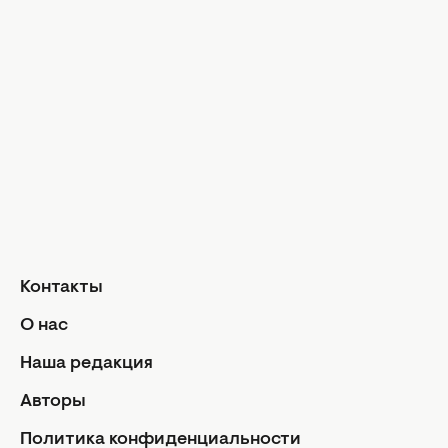
Музыка
Шопинг
Твой дом
Интервью
Дизайн и и
Красота и здоровье
Уход за лицом и телом
Домашние 
Уход за волосами
Сад и огор
Макияж
Лайфхаки
Кухня
Маникюр и педикюр
Рецепты
Диеты и питание
Еда
Здоровье
Кулинарные
Контакты
Парфюмерия
Отношен
О нас
Фитнес
Мы и мужч
Наша редакция
Секс
Авторы
Семейная ж
Дети
Политика конфиденциальности