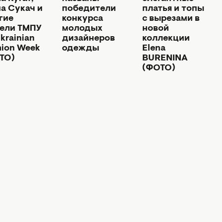
а Сукач и
победители
платья и топы
гие
конкурса
с вырезами в
ели ТМПУ
молодых
новой
krainian
дизайнеров
коллекции
hion Week
одежды
Elena
ТО)
BURENINA
(ФОТО)