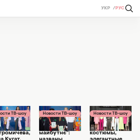
УКР
РУС
ости ТВ-шоу
Новости ТВ-шоу
Новости ТВ-шоу
нтября 2021
06 сентября 2021
06 сентября 2021
а
"ПОГЛЯД у
Яркие
тромичева,
майбутнє":
костюмы,
а Кугат,
названы
элегантные