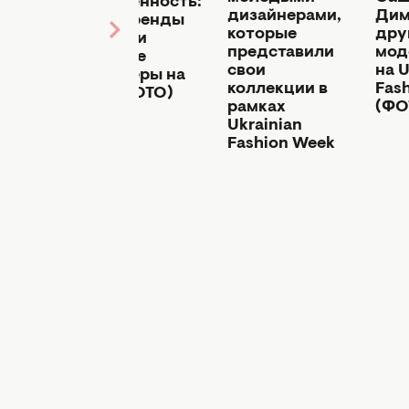
женственность:
ие
дизайнерами,
Дим
какие тренды
ры
которые
дру
показали
свои
представили
мод
молодые
и на
свои
на U
дизайнеры на
моды
коллекции в
Fas
UFW (ФОТО)
е
рамках
(ФО
Ukrainian
Fashion Week