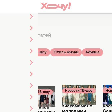
 Week
279 статей
Стиль и мода
ТВ-шоу
Стиль жизни
Афиша
В-шоу
Новости ТВ-шоу
Нов
Новости ТВ-шоу
023
20 сентября 2021
10 се
22 сентября 2021
Новые лица:
Алл
Униформа,
знакомимся с
Кос
яркие цвета и
молодыми
Саш