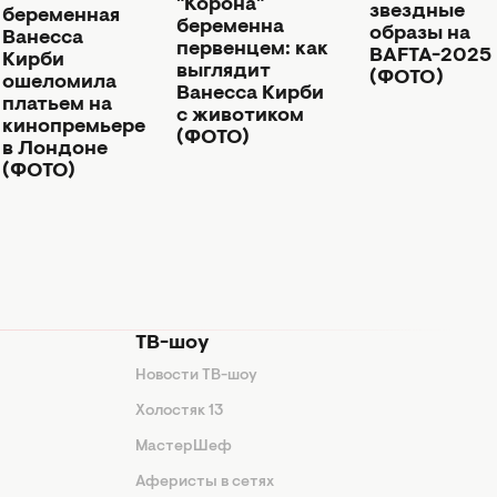
"Корона"
звездные
беременная
беременна
образы на
Ванесса
первенцем: как
BAFTA-2025
Кирби
выглядит
(ФОТО)
ошеломила
Ванесса Кирби
платьем на
с животиком
кинопремьере
(ФОТО)
в Лондоне
(ФОТО)
ТВ-шоу
Новости ТВ-шоу
Холостяк 13
МастерШеф
Аферисты в сетях