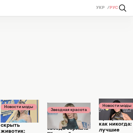
УКР
РУС
Новости моды
Новости моды
Звездная красота
17 февраля 2025
11 июля 2025
02 июня 2025
Прекрасны,
Помогло
37-летняя
как никогда:
скрыть
звезда сериала
лучшие
животик: