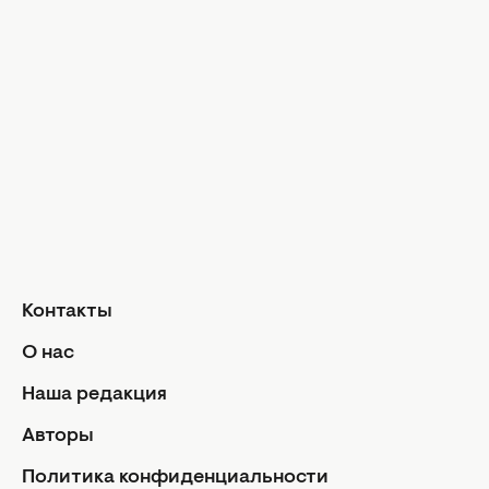
Музыка
Шопинг
Твой дом
Интервью
Дизайн и и
Красота и здоровье
Уход за лицом и телом
Домашние 
Уход за волосами
Сад и огор
Макияж
Лайфхаки
Кухня
Маникюр и педикюр
Рецепты
Диеты и питание
Еда
Здоровье
Кулинарные
Контакты
Парфюмерия
Отношен
О нас
Фитнес
Мы и мужч
Наша редакция
Секс
Авторы
Семейная ж
Дети
Политика конфиденциальности