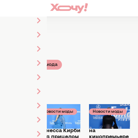
атей
ТВ-шоу
Стиль и мода
овости моды
Новости моды
Новости моды
 июля 2025
22 июля 2025
16 июля 2025
ильно, но
Беременная
Ванесса Кирби
 жертвуя
Ванесса Кирби
на
омфортом:
под прицелом
кинопремьере