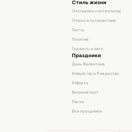
Стиль жизни
Эзотерика и астрология
нтерьер
Отдых и путешествия
животные
Тесты
од
Позитив
Гаджеты и авто
Праздники
День Валентина
Новый год и Рождество
 подсказки
8 Марта
ия
Великий пост
ины
Пасха
Все праздники
изнь