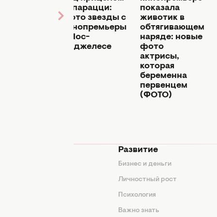
вый лук
папарацци:
показала
ременной
фото звезды с
животик в
нессы
кинопремьеры
обтягивающем
ирби
в Лос-
наряде: новые
ОТО)
Анджелесе
фото
актрисы,
которая
беременна
первенцем
(ФОТО)
мода
Развитие
ды
Бизнес и деньги
ие советы
Личностный рост
я
Психология
енды
Важно знать