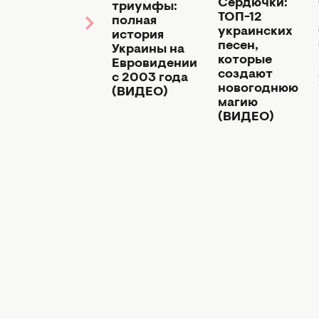
Сердючки:
триумфы:
Верка
ТОП-12
полная
Сердючка
украинских
история
снова зажгут
песен,
Украины на
на сцене
которые
Евровидении
Евровидения
создают
с 2003 года
2026
новогоднюю
(ВИДЕО)
магию
(ВИДЕО)