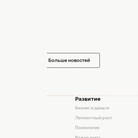
Больше новостей
мода
Развитие
ды
Бизнес и деньги
ие советы
Личностный рост
я
Психология