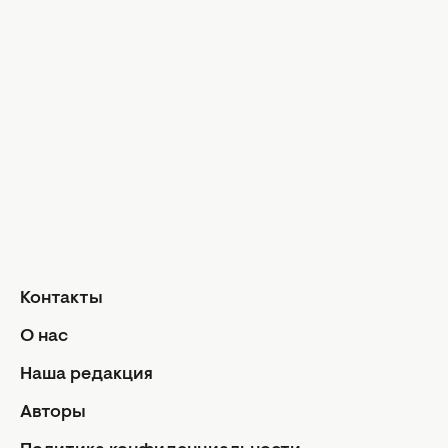
Досье
Модные тр
Музыка
Шопинг
Твой дом
Интервью
Дизайн и и
Красота и здоровье
Уход за лицом и телом
Домашние 
Уход за волосами
Сад и огор
Макияж
Лайфхаки
Кухня
Маникюр и педикюр
Рецепты
Диеты и питание
Еда
Здоровье
Кулинарные
Контакты
Парфюмерия
Отношен
О нас
Фитнес
Мы и мужч
Наша редакция
Секс
Авторы
Семейная ж
Дети