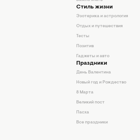
енды
Важно знать
Стиль жизни
Эзотерика и астрология
нтерьер
Отдых и путешествия
животные
Тесты
од
Позитив
Гаджеты и авто
Праздники
День Валентина
Новый год и Рождество
 подсказки
8 Марта
ия
Великий пост
ины
Пасха
Все праздники
изнь